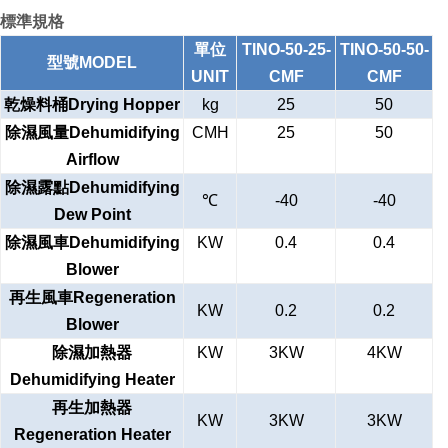
標準規格
單位
TINO-50-25-
TINO-50-50-
型號MODEL
UNIT
CMF
CMF
乾燥料桶Drying Hopper
kg
25
50
除濕風量Dehumidifying
CMH
25
50
Airflow
除濕露點Dehumidifying
℃
-40
-40
Dew Point
除濕風車Dehumidifying
KW
0.4
0.4
Blower
再生風車Regeneration
KW
0.2
0.2
Blower
除濕加熱器
KW
3KW
4KW
Dehumidifying Heater
再生加熱器
KW
3KW
3KW
Regeneration Heater