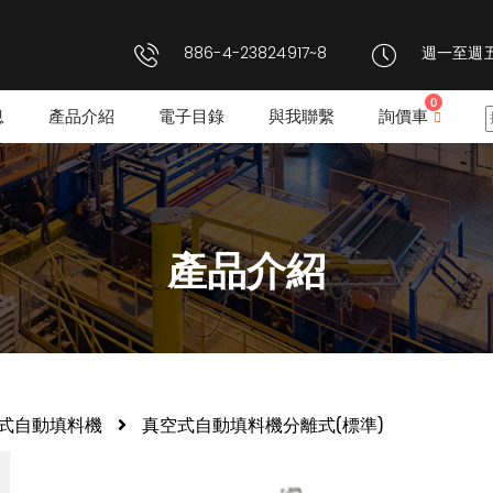
886-4-23824917~8
週一至週五: 
0
息
產品介紹
電子目錄
與我聯繫
詢價車
產品介紹
式自動填料機
真空式自動填料機分離式(標準)