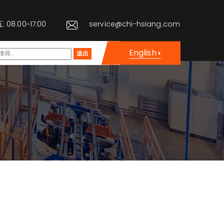
08:00~17:00
service@chi-hsiang.com
English
送出