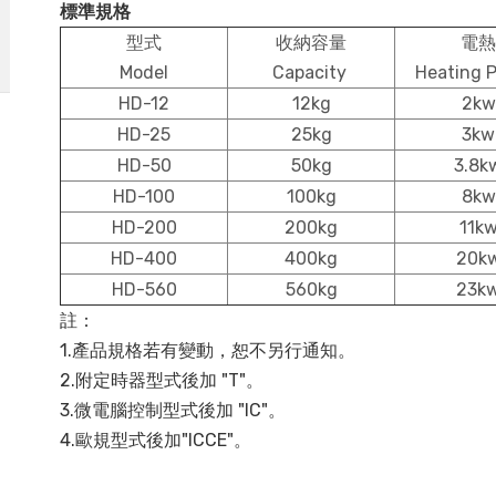
標準規格
型式
收納容量
電熱
Model
Capacity
Heating 
HD-12
12kg
2kw
HD-25
25kg
3kw
HD-50
50kg
3.8k
HD-100
100kg
8kw
HD-200
200kg
11k
HD-400
400kg
20k
HD-560
560kg
23k
註：
1.產品規格若有變動，恕不另行通知。
2.附定時器型式後加 "T"。
3.微電腦控制型式後加 "IC"。
4.歐規型式後加"ICCE"。