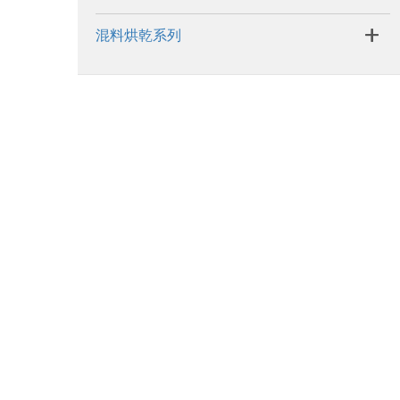
+
混料烘乾系列