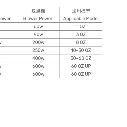
送風機
適用機型
Power
Blower Power
Applicable Model
60w
1 OZ
90w
3 OZ
w
200w
8 OZ
250w
10~30 OZ
w
400w
30~60 OZ
w
600w
60 OZ UP
w
600w
60 OZ UP