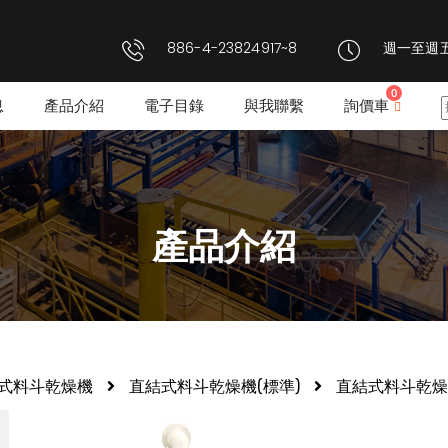
886-4-23824917~8
週一至週五: 
0
息
產品介紹
電子目錄
與我聯繫
詢價車
產品介紹
式料斗乾燥機
直結式料斗乾燥機(標準)
直結式料斗乾燥